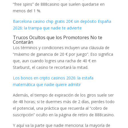
“free spins” de 888casino que suelen quedarse en
menos del 1 %.
Barcelona casino chip gratis 20€ sin depósito España
2026: la trampa que nadie te advierte
Trucos Ocultos que los Promotores No te
Contarán
Los términos y condiciones incluyen una cláusula de
“máximo de ganancia de 20 € por juego”. Eso significa
que, aun cuando logres una racha de 40 € en
Starburst, el casino te recortará la mitad.
Los bonos en cripto casinos 2026: la estafa
matemática que nadie quiere admitir
Además, el tiempo de expiración de los giros suele ser
de 48 horas; si te duermes más de 2 días, pierdes todo
el potencial, una práctica que recuerda al “cobro de
suscripción” oculto en la página de retiro de 888casino.
Y aquí va la parte que nadie menciona: la mayoría de