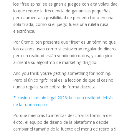
los “free spins” se asignan a juegos con alta volatilidad,
lo que reduce la frecuencia de ganancias pequeñas
pero aumenta la posibilidad de perderlo todo en una
sola tirada, como si el juego fuera una ruleta rusa
electrónica.
Por último, ten presente que “free” es un término que
los casinos usan como si estuvieran regalando dinero,
pero en realidad están vendiendo datos, y cada giro
alimenta su algoritmo de marketing dirigido.
And you think you’re getting something for nothing.
Pero el único “gift” real es la lección de que el casino
nunca regala, solo cobra de forma discreta.
El casino Litecoin legal 2026: la cruda realidad detrás
de la moda cripto
Porque mientras tú intentas descifrar la fórmula del
éxito, el equipo de diseño de la plataforma decide
cambiar el tamaño de la fuente del menú de retiro a 9