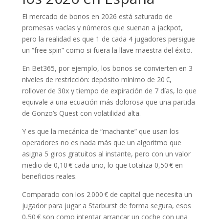
El mercado de bonos en 2026 está saturado de
promesas vacías y números que suenan a jackpot,
pero la realidad es que 1 de cada 4 jugadores persigue
un “free spin” como si fuera la llave maestra del éxito.
En Bet365, por ejemplo, los bonos se convierten en 3
niveles de restricción: depósito mínimo de 20 €,
rollover de 30x y tiempo de expiración de 7 días, lo que
equivale a una ecuación más dolorosa que una partida
de Gonzo’s Quest con volatilidad alta.
Y es que la mecánica de “machante” que usan los
operadores no es nada más que un algoritmo que
asigna 5 giros gratuitos al instante, pero con un valor
medio de 0,10 € cada uno, lo que totaliza 0,50 € en
beneficios reales.
Comparado con los 2 000 € de capital que necesita un
jugador para jugar a Starburst de forma segura, esos
0,50 € son como intentar arrancar un coche con una