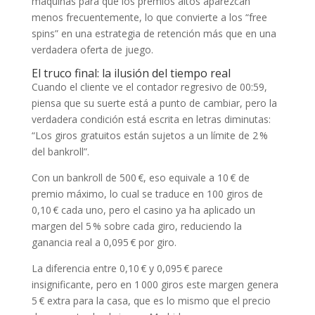
máquinas para que los premios altos aparezcan
menos frecuentemente, lo que convierte a los “free
spins” en una estrategia de retención más que en una
verdadera oferta de juego.
El truco final: la ilusión del tiempo real
Cuando el cliente ve el contador regresivo de 00:59,
piensa que su suerte está a punto de cambiar, pero la
verdadera condición está escrita en letras diminutas:
“Los giros gratuitos están sujetos a un límite de 2 %
del bankroll”.
Con un bankroll de 500 €, eso equivale a 10 € de
premio máximo, lo cual se traduce en 100 giros de
0,10 € cada uno, pero el casino ya ha aplicado un
margen del 5 % sobre cada giro, reduciendo la
ganancia real a 0,095 € por giro.
La diferencia entre 0,10 € y 0,095 € parece
insignificante, pero en 1 000 giros este margen genera
5 € extra para la casa, que es lo mismo que el precio