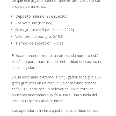
de que ese jugador sea rentable es del 12 % bajo sus
propios parámetros.
Depósito mínimo: 20 € (Bet365)
Rollover: 30x (Bet365)
Giros gratuitos: 5 (Machance 2026)
Valor teórico por giro: 0,10 €
Tiempo de expiración: 7 días
El listado anterior muestra cómo cada número está
diseñado para maximizar la rentabilidad del casino, no
la del jugador.
En un escenario extremo, si un jugador consigue 100
giros gratuitos en un mes, el valor máximo teórico
sería 10 €, pero con un rollover de 35x el total de
apuestas necesarias subiría a 350 €, una subida del
3 500 % respecto al valor inicial.
Los operadores incluso ajustan la volatilidad de sus