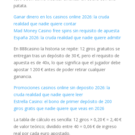
patata.
Ganar dinero en los casinos online 2026: la cruda
realidad que nadie quiere contar
Mad Money Casino free spins sin requisito de apuesta
España 2026: la cruda realidad que nadie quiere admitir
En 888casino la historia se repite: 12 giros gratuitos se
entregan tras un depósito de 30 €, pero el requisito de
apuesta es de 40x, lo que significa que el jugador debe
apostar 1 200 € antes de poder retirar cualquier
ganancia.
Promociones casinos online sin deposito 2026: la
cruda realidad que nadie quiere leer
Estrella Casino: el bono de primer depósito de 200
giros gratis que nadie quiere que veas en 2026
La tabla de cálculo es sencilla: 12 giros × 0,20 € = 2,40 €
de valor teórico; dividido entre 40 = 0,06 € de ingreso
real por cada euro apostado.