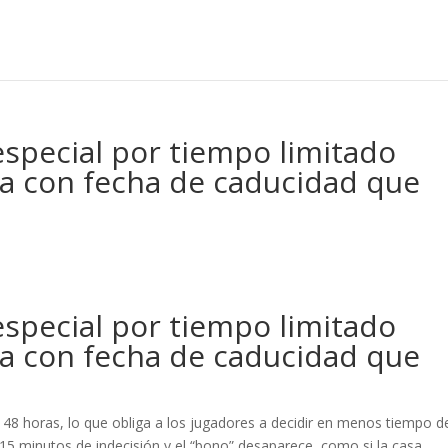
especial por tiempo limitado
pa con fecha de caducidad que
especial por tiempo limitado
pa con fecha de caducidad que
 48 horas, lo que obliga a los jugadores a decidir en menos tiempo d
 15 minutos de indecisión y el “bono” desaparece, como si la casa