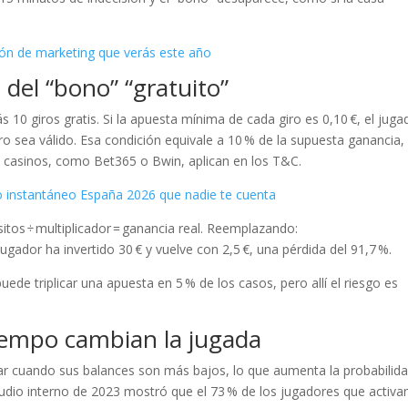
ión de marketing que verás este año
del “bono” “gratuito”
10 giros gratis. Si la apuesta mínima de cada giro es 0,10 €, el juga
ro sea válido. Esa condición equivale a 10 % de la supuesta ganancia, 
os casinos, como Bet365 o Bwin, aplican en los T&C.
ro instantáneo España 2026 que nadie te cuenta
sitos ÷ multiplicador = ganancia real. Reemplazando:
el jugador ha invertido 30 € y vuelve con 2,5 €, una pérdida del 91,7 %.
ede triplicar una apuesta en 5 % de los casos, pero allí el riesgo es
iempo cambian la jugada
ugar cuando sus balances son más bajos, lo que aumenta la probabilid
studio interno de 2023 mostró que el 73 % de los jugadores que activa