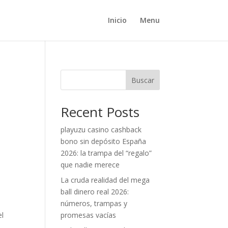
Inicio
Menu
Buscar
Recent Posts
playuzu casino cashback
bono sin depósito España
2026: la trampa del “regalo”
que nadie merece
La cruda realidad del mega
ball dinero real 2026:
números, trampas y
el
promesas vacías