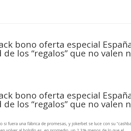
ack bono oferta especial Españ
d de los “regalos” que no valen n
ack bono oferta especial Españ
d de los “regalos” que no valen n
 si fuera una fábrica de promesas, y jokerbet se luce con su “cashb
n volver al bolsillo es, en promedio, un 2,3 % menos de lo que el