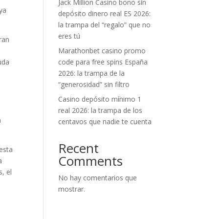
Jack Million Casino bono sin
aya
depósito dinero real ES 2026:
la trampa del “regalo” que no
eres tú
ran
Marathonbet casino promo
uda
code para free spins España
2026: la trampa de la
“generosidad” sin filtro
Casino depósito mínimo 1
s
real 2026: la trampa de los
a
centavos que nadie te cuenta
Recent
esta
Comments
a
, el
No hay comentarios que
mostrar.