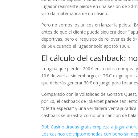
jugador realmente pierde en una sesión de 30 m
visto la matemática de un casino.
Pero no somos los únicos en lanzar la pelota. 
antes de que el cliente pueda siquiera decir “¡
deportivas, pero el requisito de rollover es de 
de 50 € cuando el jugador solo apostó 100 €.
El cálculo del cashback: n
Imagina que pierdes 200 € en la ruleta europea y
10 € de vuelta; sin embargo, el T&C exige aposta
que deberás generar 30 € en juego para tocar es
Comparado con la volatilidad de Gonzo’s Quest,
por 20, el cashback de jokerbet parece tan lento
“oferta especial” y una verdadera ventaja radica 
cashback se arrastra como una canción de bala
Bob Casino tiradas gratis empieza a jugar ahor
Los casinos de criptomonedas con bono sin dep