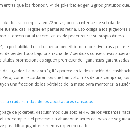
 mientras que los “bonos VIP” de jokerbet exigen 2 giros gratuitos que,
e jokerbet se completa en 72 horas, pero la interfaz de subida de
uente, casi ilegible en pantallas retina. Eso obliga a los jugadores 
o a “encontrar al tesoro” antes de poder retirar su propio dinero.
, la probabilidad de obtener un beneficio neto positivo tras aplicar el
dad de perder todo bajo una racha de 7 pérdidas consecutivas supera 
los títulos promocionales siguen prometiendo “ganancias garantizadas”
del jugador. La palabra “gift” aparece en la descripción del cashback
e. Pero, como recordarán los que han visto más de una campaña, los
buyen una fracción de las pérdidas de la masa para mantener la ilusió
 es la cruda realidad de los apostadores cansados
g page de jokerbet, descubrimos que solo el 4 % de los visitantes hac
el 1 % completa el proceso sin abandonar antes del paso de segurida
irve para filtrar jugadores menos experimentados.