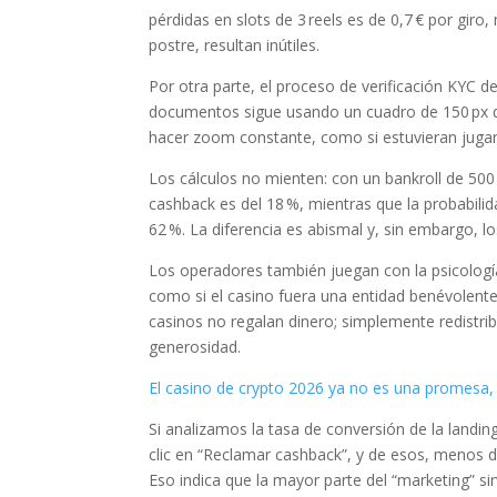
pérdidas en slots de 3 reels es de 0,7 € por giro,
postre, resultan inútiles.
Por otra parte, el proceso de verificación KYC d
documentos sigue usando un cuadro de 150 px de f
hacer zoom constante, como si estuvieran jugand
Los cálculos no mienten: con un bankroll de 500 €
cashback es del 18 %, mientras que la probabili
62 %. La diferencia es abismal y, sin embargo, 
Los operadores también juegan con la psicología 
como si el casino fuera una entidad benévolent
casinos no regalan dinero; simplemente redistri
generosidad.
El casino de crypto 2026 ya no es una promesa,
Si analizamos la tasa de conversión de la landin
clic en “Reclamar cashback”, y de esos, menos d
Eso indica que la mayor parte del “marketing” s