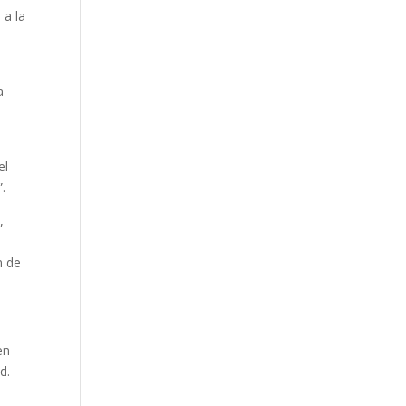
 a la
a
el
.
,
n de
en
d.