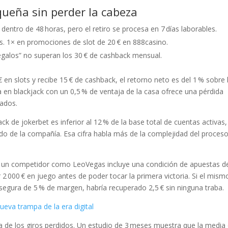
ueña sin perder la cabeza
dentro de 48 horas, pero el retiro se procesa en 7 días laborables.
vs. 1× en promociones de slot de 20 € en 888casino.
egalos” no superan los 30 € de cashback mensual.
€ en slots y recibe 15 € de cashback, el retorno neto es del 1 % sobre 
a en blackjack con un 0,5 % de ventaja de la casa ofrece una pérdida
tados.
 de jokerbet es inferior al 12 % de la base total de cuentas activas,
do de la compañía. Esa cifra habla más de la complejidad del proces
 de un competidor como LeoVegas incluye una condición de apuestas d
 2 000 € en juego antes de poder tocar la primera victoria. Si el mism
segura de 5 % de margen, habría recuperado 2,5 € sin ninguna traba.
ueva trampa de la era digital
a de los giros perdidos. Un estudio de 3 meses muestra que la media