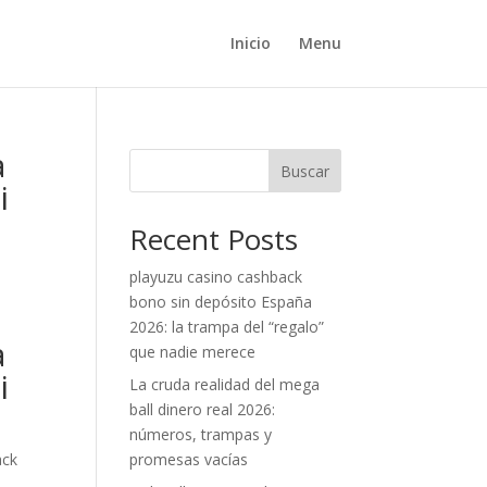
Inicio
Menu
a
Buscar
i
Recent Posts
playuzu casino cashback
bono sin depósito España
2026: la trampa del “regalo”
a
que nadie merece
i
La cruda realidad del mega
ball dinero real 2026:
números, trampas y
ack
promesas vacías