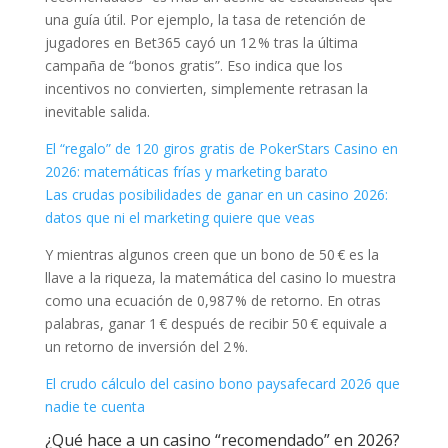
una guía útil. Por ejemplo, la tasa de retención de
jugadores en Bet365 cayó un 12 % tras la última
campaña de “bonos gratis”. Eso indica que los
incentivos no convierten, simplemente retrasan la
inevitable salida.
El “regalo” de 120 giros gratis de PokerStars Casino en
2026: matemáticas frías y marketing barato
Las crudas posibilidades de ganar en un casino 2026:
datos que ni el marketing quiere que veas
Y mientras algunos creen que un bono de 50 € es la
llave a la riqueza, la matemática del casino lo muestra
como una ecuación de 0,987 % de retorno. En otras
palabras, ganar 1 € después de recibir 50 € equivale a
un retorno de inversión del 2 %.
El crudo cálculo del casino bono paysafecard 2026 que
nadie te cuenta
¿Qué hace a un casino “recomendado” en 2026?