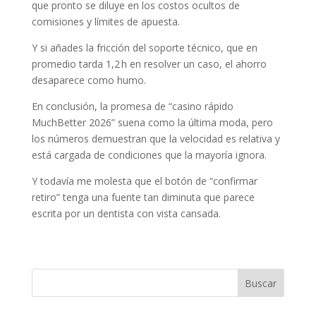
que pronto se diluye en los costos ocultos de
comisiones y límites de apuesta.
Y si añades la fricción del soporte técnico, que en
promedio tarda 1,2 h en resolver un caso, el ahorro
desaparece como humo.
En conclusión, la promesa de “casino rápido
MuchBetter 2026” suena como la última moda, pero
los números demuestran que la velocidad es relativa y
está cargada de condiciones que la mayoría ignora.
Y todavía me molesta que el botón de “confirmar
retiro” tenga una fuente tan diminuta que parece
escrita por un dentista con vista cansada.
Buscar