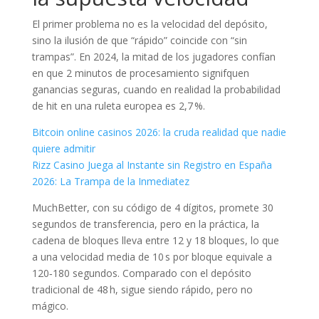
El primer problema no es la velocidad del depósito,
sino la ilusión de que “rápido” coincide con “sin
trampas”. En 2024, la mitad de los jugadores confían
en que 2 minutos de procesamiento signifquen
ganancias seguras, cuando en realidad la probabilidad
de hit en una ruleta europea es 2,7 %.
Bitcoin online casinos 2026: la cruda realidad que nadie
quiere admitir
Rizz Casino Juega al Instante sin Registro en España
2026: La Trampa de la Inmediatez
MuchBetter, con su código de 4 dígitos, promete 30
segundos de transferencia, pero en la práctica, la
cadena de bloques lleva entre 12 y 18 bloques, lo que
a una velocidad media de 10 s por bloque equivale a
120‑180 segundos. Comparado con el depósito
tradicional de 48 h, sigue siendo rápido, pero no
mágico.