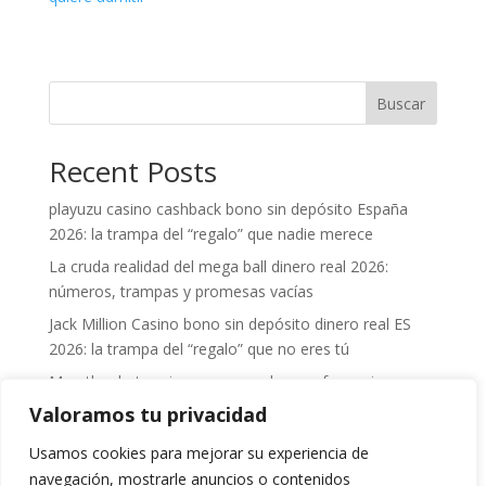
Buscar
Recent Posts
playuzu casino cashback bono sin depósito España
2026: la trampa del “regalo” que nadie merece
La cruda realidad del mega ball dinero real 2026:
números, trampas y promesas vacías
Jack Million Casino bono sin depósito dinero real ES
2026: la trampa del “regalo” que no eres tú
Marathonbet casino promo code para free spins
España 2026: la trampa de la “generosidad” sin filtro
Valoramos tu privacidad
Casino depósito mínimo 1 real 2026: la trampa de los
Usamos cookies para mejorar su experiencia de
centavos que nadie te cuenta
navegación, mostrarle anuncios o contenidos