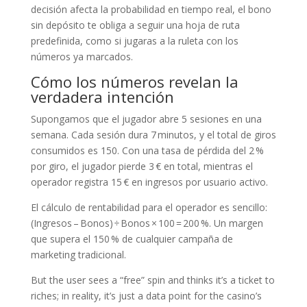
decisión afecta la probabilidad en tiempo real, el bono
sin depósito te obliga a seguir una hoja de ruta
predefinida, como si jugaras a la ruleta con los
números ya marcados.
Cómo los números revelan la
verdadera intención
Supongamos que el jugador abre 5 sesiones en una
semana. Cada sesión dura 7 minutos, y el total de giros
consumidos es 150. Con una tasa de pérdida del 2 %
por giro, el jugador pierde 3 € en total, mientras el
operador registra 15 € en ingresos por usuario activo.
El cálculo de rentabilidad para el operador es sencillo:
(Ingresos – Bonos) ÷ Bonos × 100 = 200 %. Un margen
que supera el 150 % de cualquier campaña de
marketing tradicional.
But the user sees a “free” spin and thinks it’s a ticket to
riches; in reality, it’s just a data point for the casino’s