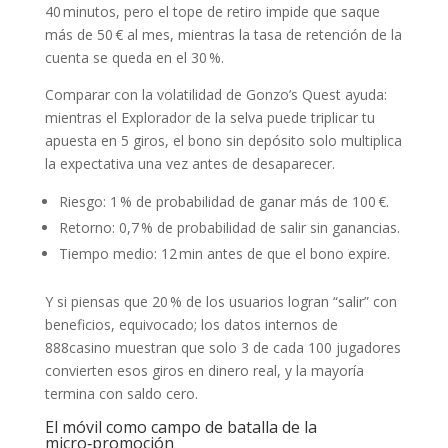
40 minutos, pero el tope de retiro impide que saque
más de 50 € al mes, mientras la tasa de retención de la
cuenta se queda en el 30 %.
Comparar con la volatilidad de Gonzo’s Quest ayuda:
mientras el Explorador de la selva puede triplicar tu
apuesta en 5 giros, el bono sin depósito solo multiplica
la expectativa una vez antes de desaparecer.
Riesgo: 1 % de probabilidad de ganar más de 100 €.
Retorno: 0,7 % de probabilidad de salir sin ganancias.
Tiempo medio: 12 min antes de que el bono expire.
Y si piensas que 20 % de los usuarios logran “salir” con
beneficios, equivocado; los datos internos de
888casino muestran que solo 3 de cada 100 jugadores
convierten esos giros en dinero real, y la mayoría
termina con saldo cero.
El móvil como campo de batalla de la
micro‑promoción