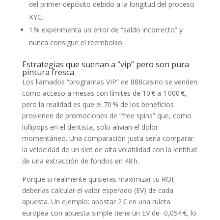
del primer depósito debido a la longitud del proceso
KYC.
1 % experimenta un error de “saldo incorrecto” y
nunca consigue el reembolso.
Estrategias que suenan a “vip” pero son pura
pintura fresca
Los llamados “programas VIP” de 888casino se venden
como acceso a mesas con límites de 10 € a 1 000 €,
pero la realidad es que el 70 % de los beneficios
provienen de promociones de “free spins” que, como
lollipops en el dentista, solo alivian el dolor
momentáneo. Una comparación justa sería comparar
la velocidad de un slot de alta volatilidad con la lentitud
de una extracción de fondos en 48 h.
Porque si realmente quisieras maximizar tu ROI,
deberías calcular el valor esperado (EV) de cada
apuesta. Un ejemplo: apostar 2 € en una ruleta
europea con apuesta simple tiene un EV de -0,054 €, lo