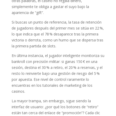
otras palabras, el casino no regala dinero,
simplemente te obliga a gastar el suyo bajo la
apariencia de “gift”.
Si buscas un punto de referencia, la tasa de retención
de jugadores después del primer mes se sitúa en 22 %,
lo que indica que el 78 % desaparece tras la primera
victoria o derrota, como un humo que se dispersa tras
la primera partida de slots.
En última instancia, el jugador inteligente monitoriza su
bankroll con precisión militar: si ganas 150 € en una
sesión, destina el 30 % a retiro, el 20 % a reservas, y el
resto lo reinvierte bajo una gestión de riesgo del 5 %
por apuesta. Ese nivel de control raramente lo
encuentras en los tutoriales de marketing de los
casinos.
La mayor trampa, sin embargo, sigue siendo la
interfaz de usuario: ¿por qué los botones de “retiro”
están tan cerca del enlace de “promoción”? Cada clic