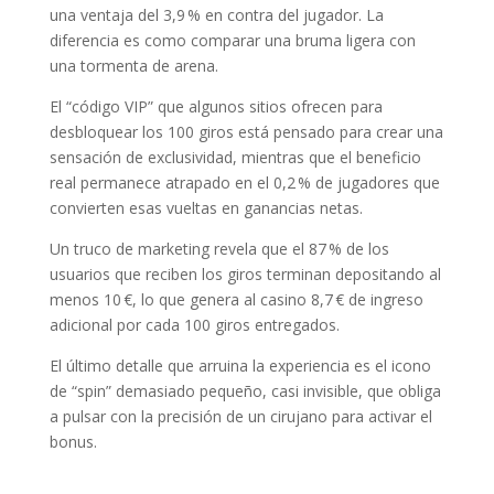
una ventaja del 3,9 % en contra del jugador. La
diferencia es como comparar una bruma ligera con
una tormenta de arena.
El “código VIP” que algunos sitios ofrecen para
desbloquear los 100 giros está pensado para crear una
sensación de exclusividad, mientras que el beneficio
real permanece atrapado en el 0,2 % de jugadores que
convierten esas vueltas en ganancias netas.
Un truco de marketing revela que el 87 % de los
usuarios que reciben los giros terminan depositando al
menos 10 €, lo que genera al casino 8,7 € de ingreso
adicional por cada 100 giros entregados.
El último detalle que arruina la experiencia es el icono
de “spin” demasiado pequeño, casi invisible, que obliga
a pulsar con la precisión de un cirujano para activar el
bonus.