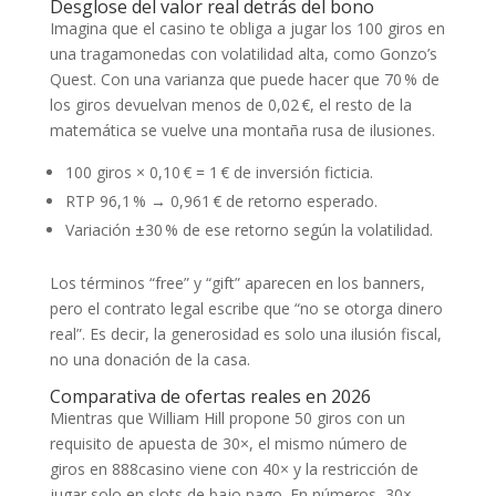
Desglose del valor real detrás del bono
Imagina que el casino te obliga a jugar los 100 giros en
una tragamonedas con volatilidad alta, como Gonzo’s
Quest. Con una varianza que puede hacer que 70 % de
los giros devuelvan menos de 0,02 €, el resto de la
matemática se vuelve una montaña rusa de ilusiones.
100 giros × 0,10 € = 1 € de inversión ficticia.
RTP 96,1 % → 0,961 € de retorno esperado.
Variación ±30 % de ese retorno según la volatilidad.
Los términos “free” y “gift” aparecen en los banners,
pero el contrato legal escribe que “no se otorga dinero
real”. Es decir, la generosidad es solo una ilusión fiscal,
no una donación de la casa.
Comparativa de ofertas reales en 2026
Mientras que William Hill propone 50 giros con un
requisito de apuesta de 30×, el mismo número de
giros en 888casino viene con 40× y la restricción de
jugar solo en slots de bajo pago. En números, 30×