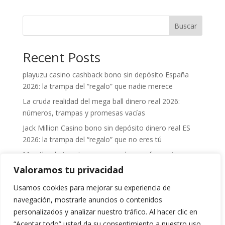
Buscar
Recent Posts
playuzu casino cashback bono sin depósito España
2026: la trampa del “regalo” que nadie merece
La cruda realidad del mega ball dinero real 2026:
números, trampas y promesas vacías
Jack Million Casino bono sin depósito dinero real ES
2026: la trampa del “regalo” que no eres tú
Marathonbet casino promo code para free spins
España 2026: la trampa de la “generosidad” sin filtro
Valoramos tu privacidad
Casino depósito mínimo 1 real 2026: la trampa de los
Usamos cookies para mejorar su experiencia de
centavos que nadie te cuenta
navegación, mostrarle anuncios o contenidos
personalizados y analizar nuestro tráfico. Al hacer clic en
Recent Comments
“Aceptar todo” usted da su consentimiento a nuestro uso