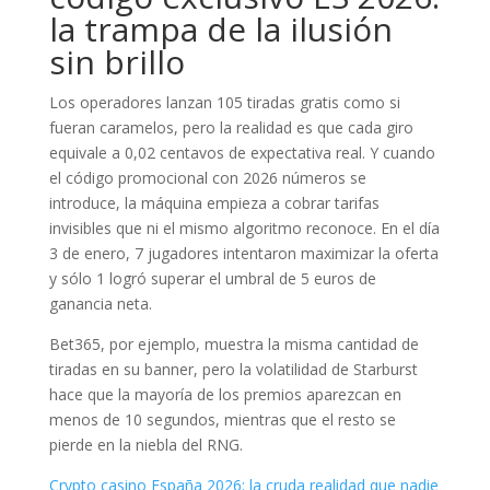
la trampa de la ilusión
sin brillo
Los operadores lanzan 105 tiradas gratis como si
fueran caramelos, pero la realidad es que cada giro
equivale a 0,02 centavos de expectativa real. Y cuando
el código promocional con 2026 números se
introduce, la máquina empieza a cobrar tarifas
invisibles que ni el mismo algoritmo reconoce. En el día
3 de enero, 7 jugadores intentaron maximizar la oferta
y sólo 1 logró superar el umbral de 5 euros de
ganancia neta.
Bet365, por ejemplo, muestra la misma cantidad de
tiradas en su banner, pero la volatilidad de Starburst
hace que la mayoría de los premios aparezcan en
menos de 10 segundos, mientras que el resto se
pierde en la niebla del RNG.
Crypto casino España 2026: la cruda realidad que nadie