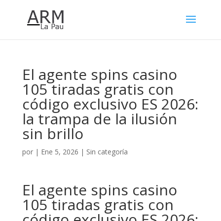
El agente spins casino
105 tiradas gratis con
código exclusivo ES 2026:
la trampa de la ilusión
sin brillo
por
|
Ene 5, 2026
| Sin categoría
El agente spins casino
105 tiradas gratis con
código exclusivo ES 2026: