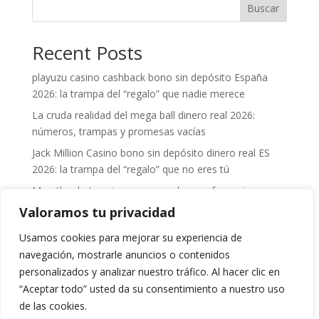
Buscar
Recent Posts
playuzu casino cashback bono sin depósito España
2026: la trampa del “regalo” que nadie merece
La cruda realidad del mega ball dinero real 2026:
números, trampas y promesas vacías
Jack Million Casino bono sin depósito dinero real ES
2026: la trampa del “regalo” que no eres tú
Marathonbet casino promo code para free spins
España 2026: la trampa de la “generosidad” sin filtro
Valoramos tu privacidad
Casino depósito mínimo 1 real 2026: la trampa de los
Usamos cookies para mejorar su experiencia de
centavos que nadie te cuenta
navegación, mostrarle anuncios o contenidos
personalizados y analizar nuestro tráfico. Al hacer clic en
Recent Comments
“Aceptar todo” usted da su consentimiento a nuestro uso
de las cookies.
No hay comentarios que mostrar.